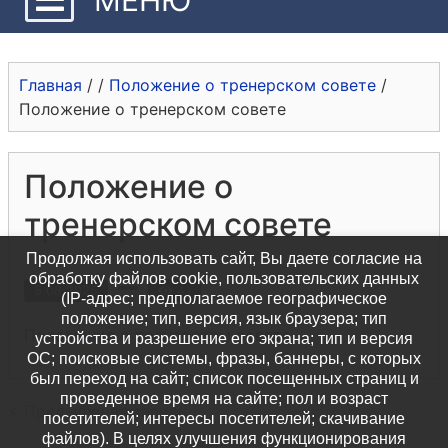
Главная
/
/
Положение о тренерском совете
/
Положение о тренерском совете
Положение о
тренерском совете
Продолжая использовать сайт, Вы даете согласие на
обработку файлов cookie, пользовательских данных
5 08 2025
41
(IP-адрес; предполагаемое географическое
положение; тип, версия, язык браузера; тип
Положение о тренерском совете
устройства и разрешение его экрана; тип и версия
ОС; поисковые системы, фразы, баннеры, с которых
был переход на сайт; список посещенных страниц и
проведенное время на сайте; пол и возраст
< Предыдущая запись
посетителей; интересы посетителей; скачивание
файлов). В целях улучшения функционирования