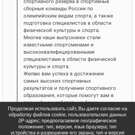
спортивного резерва в спортивные
сборные команды России по
олимпийским видам спорта, а также
подготовка специалистов в области
физической культуры и спорта.
Многие наши выпускники стали
известными спортсменами и
высококвалифицированными
специалистами в области физической
культуры и спорта.
Желаю вам успеха в достижении
самых высоких спортивных
результатов и получении спортивного
образования, которые помогут вам в
дальнейшем работать на благо
Продолжая использовать сайт, Вы даете согласие на
России!
обработку файлов cookie, пользовательских данных
(IP-адрес; предполагаемое географическое
Калашникова Татьяна Ивановна
положение; тип, версия, язык браузера; тип
Директор ФГБУ ПОО «ГУОР г.
устройства и разрешение его экрана; тип и версия