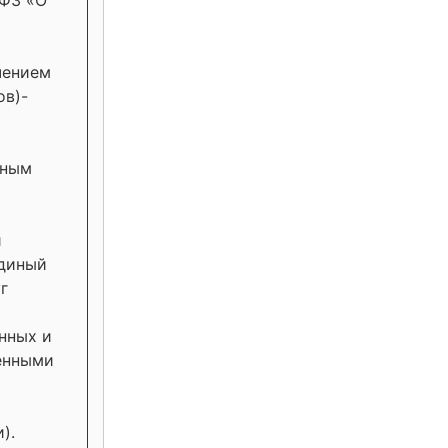
-ФЗ «О
чением
ов)-
иным
й
Единый
г
нных и
енными
).