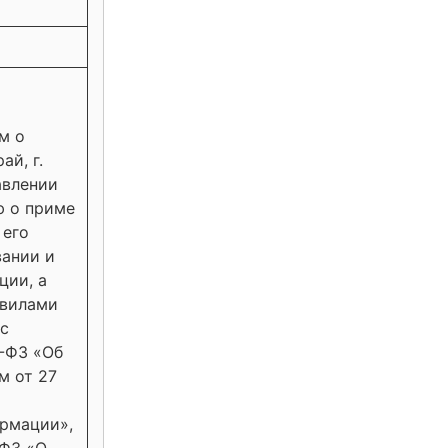
м о
ай, г.
авлении
ю о приме
 его
вании и
ции, а
авилами
 с
3-ФЗ «Об
м от 27
рмации»,