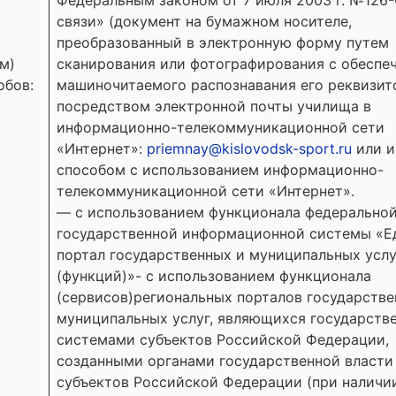
Федеральным законом от 7 июля 2003 г. №126
связи» (документ на бумажном носителе,
преобразованный в электронную форму путем
м)
сканирования или фотографирования с обеспе
обов:
машиночитаемого распознавания его реквизит
посредством электронной почты училища в
информационно-телекоммуникационной сети
«Интернет»:
priemnay@
kislovodsk-sport.ru
или 
способом с использованием информационно-
телекоммуникационной сети «Интернет».
— с использованием функционала федерально
государственной информационной системы «
портал государственных и муниципальных услу
(функций)»- с использованием функционала
(сервисов)региональных порталов государстве
муниципальных услуг, являющихся государств
системами субъектов Российской Федерации,
созданными органами государственной власти
субъектов Российской Федерации (при наличии