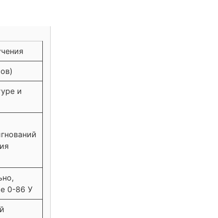
учения
сов)
туре и
игнований
ния
ьно,
е 0-86 У
й