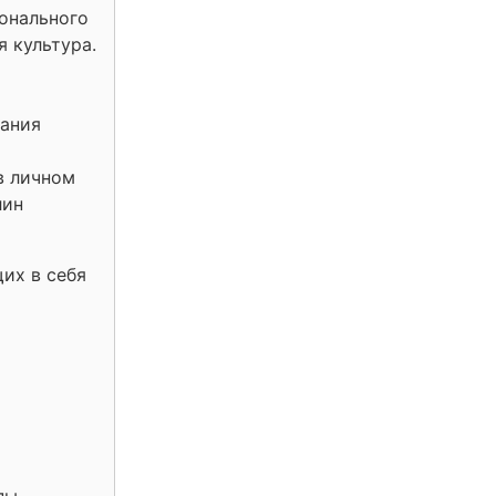
ионального
 культура.
дания
в личном
лин
их в себя