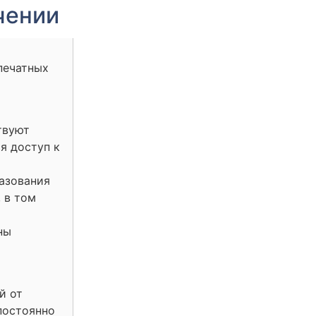
чении
печатных
твуют
я доступ к
азования
 в том
ны
й от
постоянно