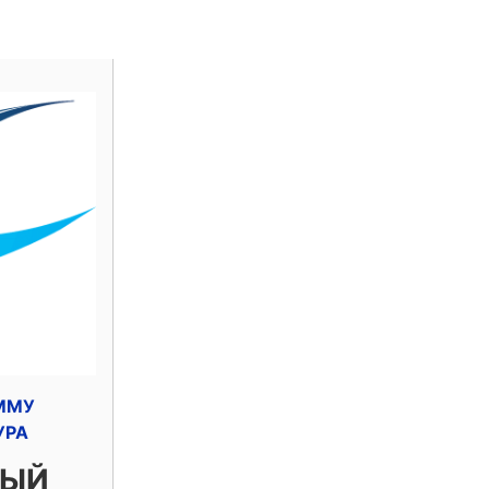
ММУ
УРА
НЫЙ