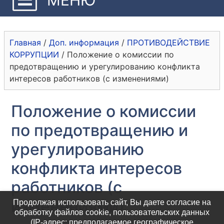
Главная
/
Доп. информация
/
ПРОТИВОДЕЙСТВИЕ
КОРРУПЦИИ
/
Положение о комиссии по
предотвращению и урегулированию конфликта
интересов работников (с изменениями)
Положение о комиссии
по предотвращению и
урегулированию
конфликта интересов
работников (с
изменениями)
Продолжая использовать сайт, Вы даете согласие на
обработку файлов cookie, пользовательских данных
(IP-адрес; предполагаемое географическое